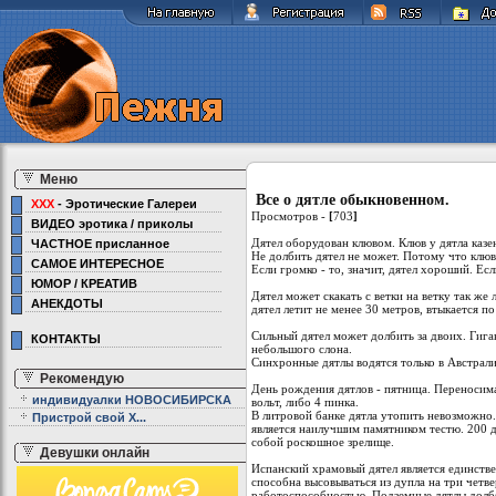
Меню
Все о дятле обыкновенном.
XXX
- Эротические Галереи
Просмотров -
[
703
]
ВИДЕО эротика / приколы
Дятел оборудован клювом. Клюв у дятла казен
ЧАСТНОЕ присланное
Hе долбить дятел не может. Потому что клюв в
САМОЕ ИНТЕРЕСНОЕ
Если громко - то, значит, дятел хороший. Ес
ЮМОР / КРЕАТИВ
Дятел может скакать с ветки на ветку так же
АНЕКДОТЫ
дятел летит не менее 30 метров, втыкается по
Сильный дятел может долбить за двоих. Гига
КОНТАКТЫ
небольшого слона.
Синхронные дятлы водятся только в Австралии
Рекомендую
День рождения дятлов - пятница. Переносима
индивидуалки НОВОСИБИРСКА
вольт, либо 4 пинка.
В литровой банке дятла утопить невозможно.
Пристрой свой Х...
является наилучшим памятником тестю. 200 д
собой роскошное зрелище.
Девушки онлайн
Испанский храмовый дятел является единстве
способна высовываться из дупла на три четв
работоспособностью. Подземные дятлы долбят