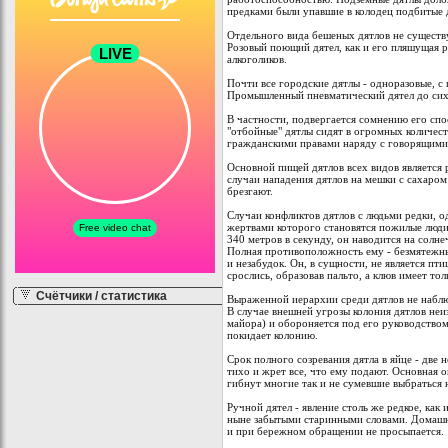
предками были упавшие в колодец подбитые д
Отдельного вида бешеных дятлов не существу
Розовый поющий дятел, как и его пляшущая р
алкоголиков.
Почти все городские дятлы - одноразовые, 
Промышленный пневматический дятел до сих
В частности, подвергается сомнению его спо
"отбойные" дятлы сидят в огромных количест
гражданскими правами наряду с говорящими
Основной пищей дятлов всех видов является
случаи нападения дятлов на мешки с сахаром
брезгают.
Случаи конфликтов дятлов с людьми редки, о
жертвами которого становятся пожилые люди,
340 метров в секунду, он наводится на солне
Полная противоположность ему - безмятежны
и незабудок. Он, в сущности, не является пти
срослись, образовав пальто, а клюв имеет т
Счётчики / статистика
Выраженной иерархии среди дятлов не наблю
В случае внешней угрозы колония дятлов неи
майора) и обороняется под его руководством
покидает колонию.
Срок полного созревания дятла в яйце - две 
тихо и жрет все, что ему подают. Основная 
гибнут многие так и не сумевшие выбраться
Ручной дятел - явление столь же редкое, ка
ныне забытыми старинными словами. Домашн
и при бережном обращении не просыпается.