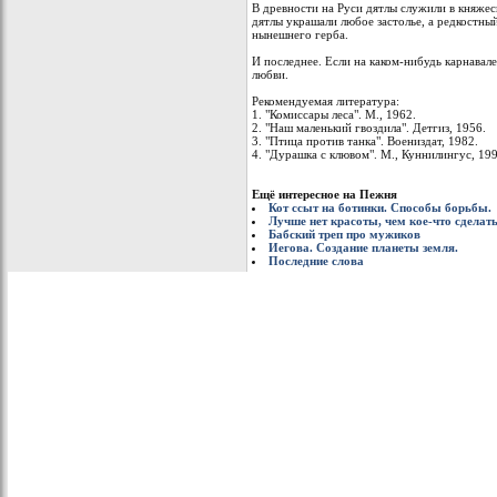
В древности на Руси дятлы служили в княжес
дятлы украшали любое застолье, а редкостны
нынешнего герба.
И последнее. Если на каком-нибудь карнавале
любви.
Рекомендуемая литература:
1. "Комиссары леса". М., 1962.
2. "Hаш маленький гвоздила". Детгиз, 1956.
3. "Птица против танка". Воениздат, 1982.
4. "Дурашка с клювом". М., Куннилингус, 199
Ещё интересное на Пежня
Кот ссыт на ботинки. Способы борьбы.
Лучше нет красоты, чем кое-что сделат
Бабский треп про мужиков
Иегова. Создание планеты земля.
Последние слова