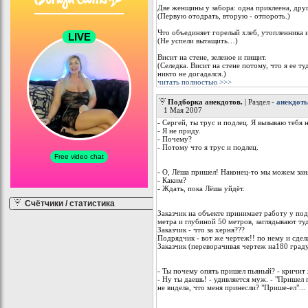
Две женщины у забора: одна приклеена, др
(Первую отодрать, вторую - отпороть.)
Что объединяет горелый хлеб, утопленника
(Не успели вытащить…)
Висит на стене, зеленое и пищит.
(Селедка. Висит на стене потому, что я ее ту
никто не догадался.)
читать полностью >>>
Подборка анекдотов.
| Раздел -
анекдот
1 Мая 2007
- Сергей, ты трус и подлец. Я вызываю тебя н
- Я не приду.
- Почему?
- Потому что я трус и подлец.
- О, Лёша пришел! Наконец-то мы можем за
- Каким?
- Ждать, пока Лёша уйдёт.
Счётчики / статистика
Заказчик на объекте принимает работу у по
метра и глубиной 50 метров, заглядывают туд
Заказчик - что за херня???
Подрядчик - вот же чертеж!! по нему и сдел
Заказчик (переворачивая чертеж на180 градус
- Ты почему опять пришел пьяный? - кричит
- Ну ты даешь! - удивляется муж. - "Пришел п
не видела, что меня принесли? "Прише-ел"...