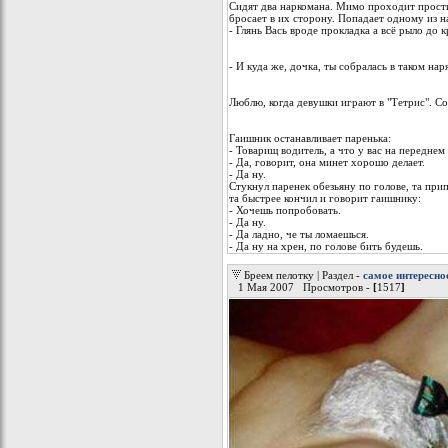
Сидят два наркомана. Мимо проходит прости
бросает в их сторону. Попадает одному из н
- Глянь Вась вроде прокладка а всё рыло до к
- И куда же, дочка, ты собралась в таком на
Люблю, когда девушки играют в "Тетрис". Со
Гаишник останавливает паренька:
- Товарищ водитель, а что у вас на переднем
- Да, говорит, она минет хорошо делает.
- Да ну.
Стукнул паренек обезьяну по голове, та припа
та быстрее кончил и говорит гаишнику:
- Хочешь попробовать.
- Да ну.
- Да ладно, че ты ломаешься.
- Да ну на хрен, по голове бить будешь.
Бреем пелотку | Раздел -
самое интересно
1 Мая 2007 Просмотров -
[
1517
]