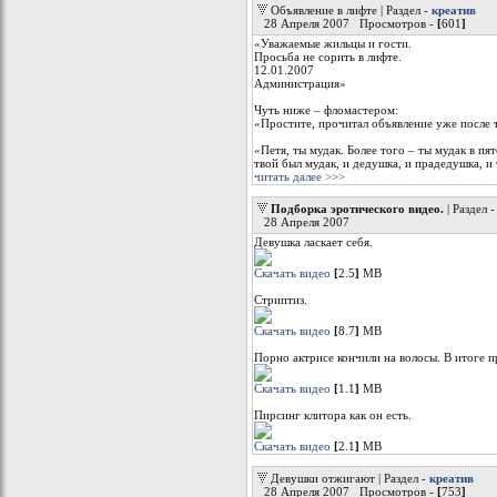
Объявление в лифте | Раздел -
креатив
28 Апреля 2007 Просмотров -
[
601
]
«Уважаемые жильцы и гости.
Просьба не сорить в лифте.
12.01.2007
Администрация»
Чуть ниже – фломастером:
«Простите, прочитал объявление уже после т
«Петя, ты мудак. Более того – ты мудак в п
твой был мудак, и дедушка, и прадедушка, и 
читать далее >>>
Подборка эротического видео.
| Раздел 
28 Апреля 2007
Девушка ласкает себя.
Скачать видео
[
2.5
]
МB
Стриптиз.
Скачать видео
[
8.7
]
МB
Порно актрисе кончили на волосы. В итоге п
Скачать видео
[
1.1
]
МB
Пирсинг клитора как он есть.
Скачать видео
[
2.1
]
МB
Девушки отжигают | Раздел -
креатив
28 Апреля 2007 Просмотров -
[
753
]