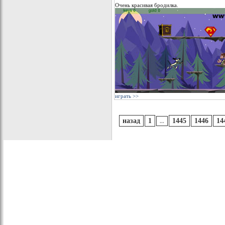
Очень красивая бродилка.
играть >>
назад
1
1445
1446
14
...