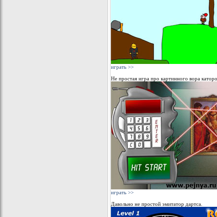
играть >>
Не простая игра про картинного вора катор
играть >>
Давольно не простой эмитатор дартса.