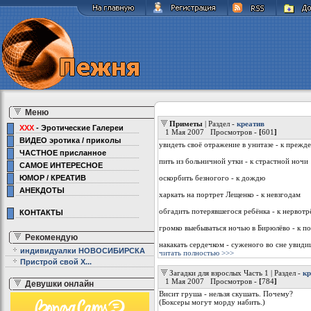
Меню
Приметы
| Раздел -
креатив
XXX
- Эротические Галереи
1 Мая 2007 Просмотров -
[
601
]
ВИДЕО эротика / приколы
увидеть своё отражение в унитазе - к прежд
ЧАСТНОЕ присланное
пить из больничной утки - к страстной ночи
САМОЕ ИНТЕРЕСНОЕ
ЮМОР / КРЕАТИВ
оскорбить безногого - к дождю
АНЕКДОТЫ
харкать на портрет Лещенко - к невзгодам
обгадить потерявшегося ребёнка - к нервотр
КОНТАКТЫ
громко выебываться ночью в Бирюлёво - к п
Рекомендую
накакать сердечком - суженого во сне увиди
индивидуалки НОВОСИБИРСКА
читать полностью >>>
Пристрой свой Х...
Загадки для взрослых Часть 1 | Раздел -
кр
1 Мая 2007 Просмотров -
[
784
]
Девушки онлайн
Висит груша - нельзя скушать. Почему?
(Боксеры могут морду набить.)