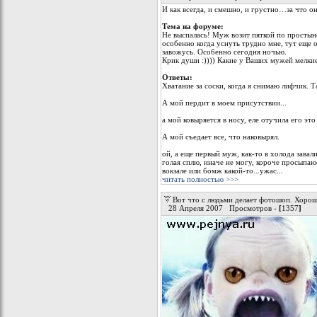
И как всегда, и смешно, и грустно…за что он
Тема на форуме:
Не выспалась! Муж возит пяткой по простыне 
особенно когда уснуть трудно мне, тут еще 
завожусь. Особенно сегодня ночью.
Крик души :)))) Какие у Ваших мужей мелки
Ответы:
Хватание за соски, когда я снимаю лифчик. Т
А мой пердит в моем присутствии...
а мой ковыряется в носу, еле отучила его это
А мой съедает все, что наковырял.
ой, а еще первый муж, как-то в холода завали
голая сплю, иначе не могу, короче просыпаюс
вокзале или бомж какой-то...ужас...
читать полностью >>>
Вот что с людьми делает фотошоп. Хорош
28 Апреля 2007 Просмотров -
[
1357
]