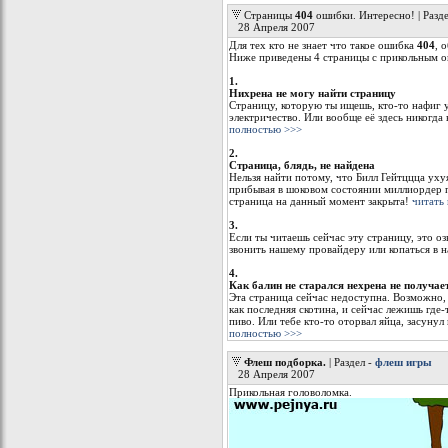
Страницы
404
ошибки. Интересно! | Разд
28 Апреля 2007
Для тех кто не знает что такое ошибка
404
, 
Ниже приведены 4 страницы с прикольным 
1.
Нихрена не могу найти страницу
Страницу, которую ты ищешь, кто-то нафиг у
электричество. Или вообще её здесь никогда 
полностью >>>
2.
Страница, блядь, не найдена
Нельзя найти потому, что Билл Гейтццца уху
прибывая в шоковом состоянии миллиордер п
страница на данный момент закрыта!
читать
3.
Если ты читаешь сейчас эту страницу, это оз
звонить нашему провайдеру или копаться в н
4.
Как балин не старался нехрена не получае
Эта страница сейчас недоступна. Возможно, 
как последняя скотина, и сейчас лежишь где
пиво. Или тебе кто-то оторвал яйца, засунул 
полностью >>>
Флеш подборка.
| Раздел -
флеш игры
28 Апреля 2007
Прикольная головоломка.