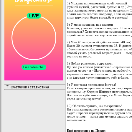
5) Можешь попользоваться моей помадой
(зубной щеткой, расческой, духами и пр.) Эт
цеху женщина этого никогда не предложит. 
с этим как-то все-таки попроще, а эти жадные
ними корчиться будет в мольбе о расческе!
6) У меня морщины под глазами
Конечно, у нее нет никаких морщин! С чего 
призналась? Хотя есть все же сумасшедшие, к
одной лишь целью: вытащить из вас миллион 
7) Мне 40 лет (если ей действительно 40 лет)
После 30 им всем становится по 25. И длятся 
объективная особа сможет признаться, что ей
способ узнать реальный возраст дамы — выкра
вернуть на место.
8) Пойди развлекись с друзьями
Ну, это уж совсем фантастика! Современная
вынеси мусор» и «Шагом марш на работу!». 
вырывая из записной книжки страницы с теле
они (друзья) хотят пригласить тебя в баню.
9) У нее такая прекрасная фигура!
Счётчики / статистика
Если женщина произнесла это, то она, скор
женщины: «у Клаудии Шиффер пергидрольны
Джолли — губы минетчицы, а у Холли Бери —
идеал женской красоты!
10) Обожаю слушать, как ты храпишь!
Ни одна женщина не в состоянии терпеть на
будят и просят перевернуться на другой бок,
конце концов — когда еще мужика рядом с со
возможность…
Ещё интересное на Пежня