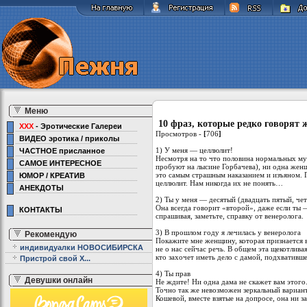
Меню
10 фраз, которые редко говорят
XXX
- Эротические Галереи
Просмотров -
[
706
]
ВИДЕО эротика / приколы
1) У меня — целлюлит!
ЧАСТНОЕ присланное
Несмотря на то что половина нормальных мужч
САМОЕ ИНТЕРЕСНОЕ
пробуют на лысине Горбачева), ни одна женщ
это самым страшным наказанием и изъяном. 
ЮМОР / КРЕАТИВ
целлюлит. Нам никогда их не понять…
АНЕКДОТЫ
2) Ты у меня — десятый (двадцать пятый, че
Она всегда говорит «второй», даже если ты 
КОНТАКТЫ
спрашивая, заметьте, справку от венеролога.
3) В прошлом году я лечилась у венеролога
Рекомендую
Покажите мне женщину, которая признается в
индивидуалки НОВОСИБИРСКА
не о нас сейчас речь. В общем эта щекотлива
кто захочет иметь дело с дамой, подхвативш
Пристрой свой Х...
4) Ты прав
Девушки онлайн
Не ждите! Ни одна дама не скажет вам этого. 
Точно так же невозможен зеркальный вариант
Кошевой, вместе взятые на допросе, она ни з