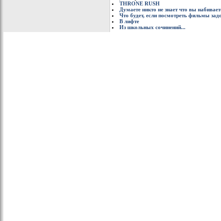
THRONE RUSH
Думаете никто не знает что вы набивает
Что будет, если посмотреть фильмы зад
В лифте
Из школьных сочинений...