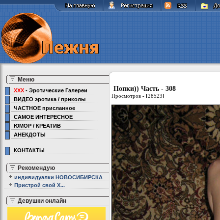
Меню
Попки)) Часть - 308
XXX
- Эротические Галереи
Просмотров -
[
28523
]
ВИДЕО эротика / приколы
ЧАСТНОЕ присланное
САМОЕ ИНТЕРЕСНОЕ
ЮМОР / КРЕАТИВ
АНЕКДОТЫ
КОНТАКТЫ
Рекомендую
индивидуалки НОВОСИБИРСКА
Пристрой свой Х...
Девушки онлайн