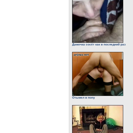
Дамочка сосёт как в последний раз
Отымел в попу