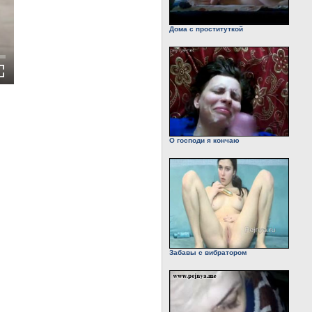
Дома с проституткой
О господи я кончаю
Забавы с вибратором