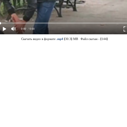
0:00
/ 0:00
Скачать видео в формате
.mp4
[
30.3
]
MB Файл скачан -
[
144
]