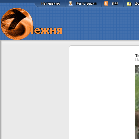
Ти
Пр