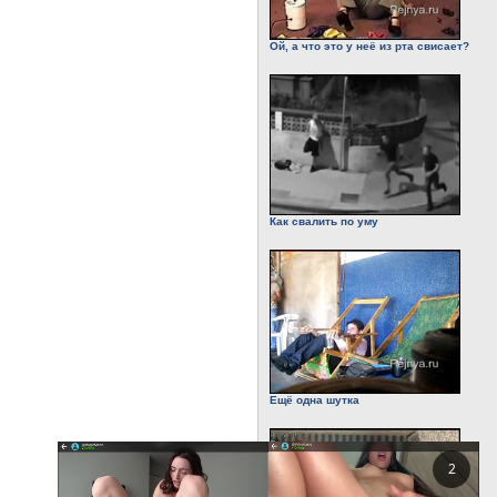
Ой, а что это у неё из рта свисает?
Как свалить по уму
Ещё одна шутка
1