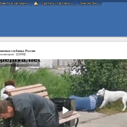
пичная глубинка России
осмотров -
[
2696
]
Типичная глубинка России