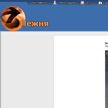
Во
Пр