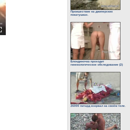
Проишествие на джиперских
покатушках.
Блондиночка проходит
гинекологическое обследование (2)
26000 питард взорвал на своём теле.