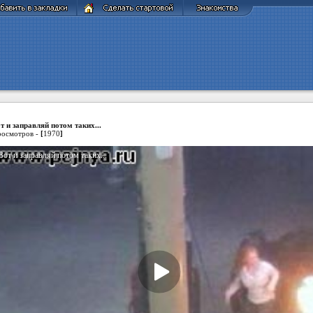
т и заправляй потом таких...
осмотров -
[
1970
]
Вот и заправляй потом таких...