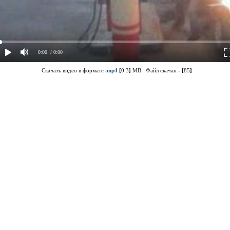
0:00
/ 0:00
Скачать видео в формате
.mp4
[
0.3
]
MB Файл скачан -
[
85
]