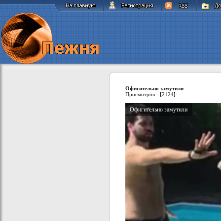
Офигительно замутили
Просмотров -
[
2124
]
Офигительно замутили