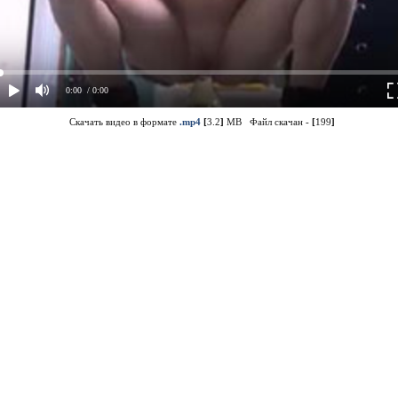
0:00
/ 0:00
Скачать видео в формате
.mp4
[
3.2
]
MB Файл скачан -
[
199
]