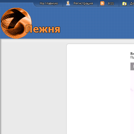
Вл
Пр