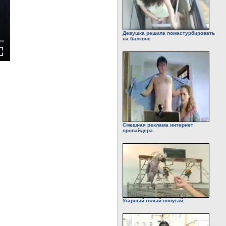
Девушка решила помастурбировать
на балконе
Смешная реклама интернет
провайдера.
Угарный голый попугай.