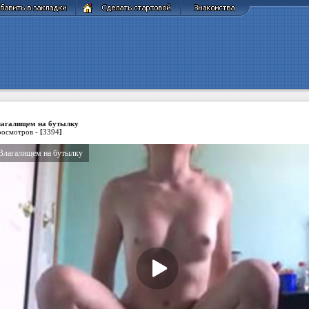
агалищем на бутылку
осмотров -
[
3394
]
Влагалищем на бутылку