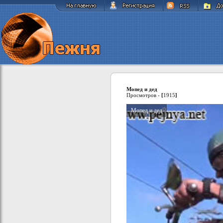
Мопед и дед
Просмотров -
[
1915
]
Мопед и дед