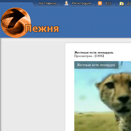
Жестокая мстя леопардов.
Просмотров -
[
1896
]
Жестокая мстя леопардов.