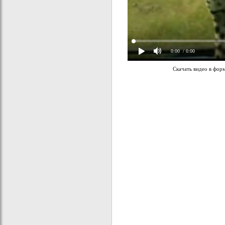
0:00
/ 0:00
Скачать видео в фор