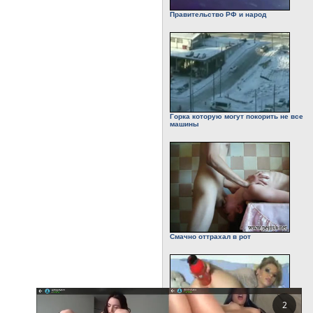
Правительство РФ и народ
Горка которую могут покорить не все
машины
Смачно оттрахал в рот
1