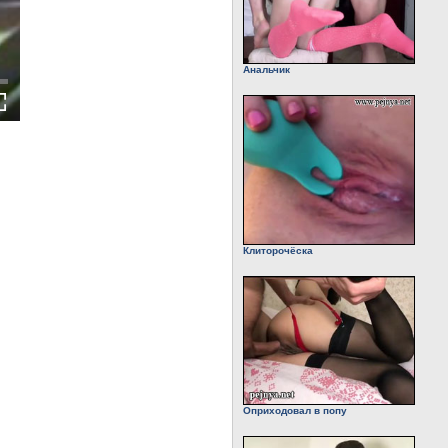
Анальчик
Клиторочёска
Оприходовал в попу