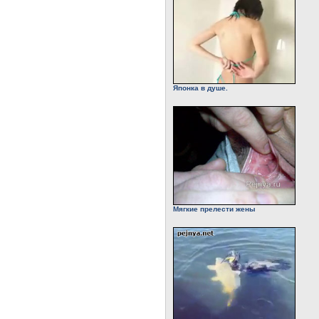
Японка в душе.
Мягкие прелести жены