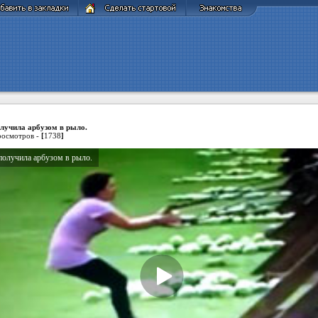
лучила арбузом в рыло.
осмотров -
[
1738
]
получила арбузом в рыло.