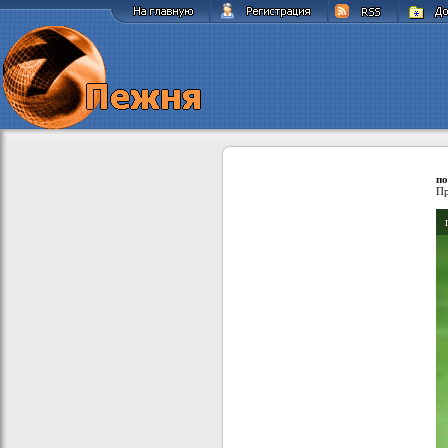
по
Пр