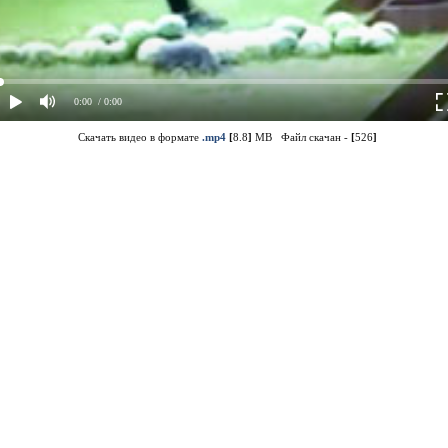
0:00
/ 0:00
Скачать видео в формате
.mp4
[
8.8
]
MB Файл скачан -
[
526
]