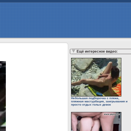
Ещё интересное видео:
Небольшая подборочка с пляжа,
пляжная мастурбация, заигрывания и
просто отдых голых девок