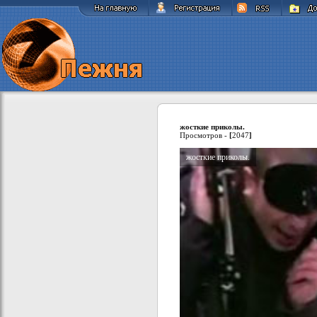
жосткие приколы.
Просмотров -
[
2047
]
жосткие приколы.