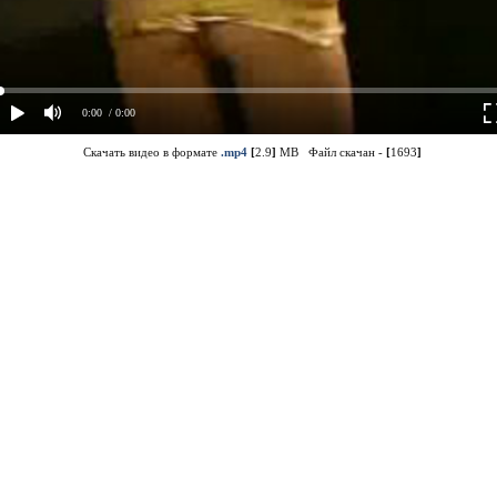
0:00
/ 0:00
Скачать видео в формате
.mp4
[
2.9
]
MB Файл скачан -
[
1693
]