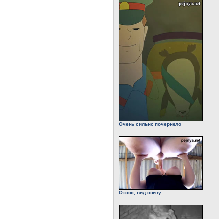
Очень сильно почернело
Отсос, вид снизу