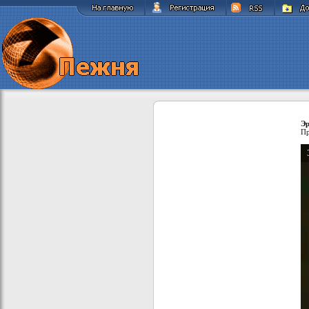
Эр
Пр