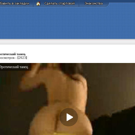
отический танец.
осмотров -
[
2623
]
Эротический танец.