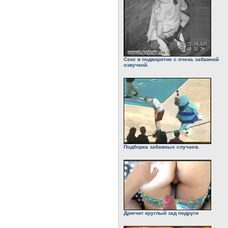
Секс в подворотне с очень забавной
озвучкой.
Подборка забавных случаев.
Дрючит круглый зад подруги