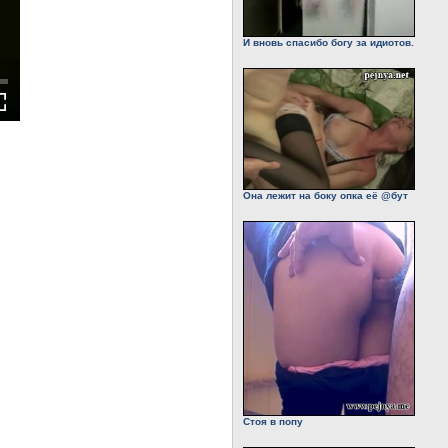
И вновь спасибо богу за идиотов.
Она лежит на боку опка её @бут
Стоя в попу