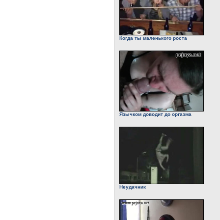
Когда ты маленького роста
Язычком доводит до оргазма
Неудачник