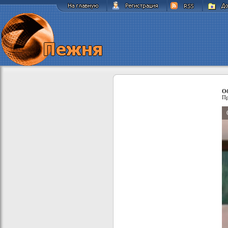
Об
Пр