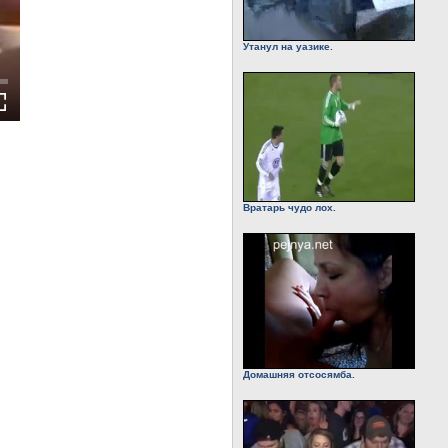
Утанул на уазике.
Вратарь чудо лох.
Домашняя отсосямба.