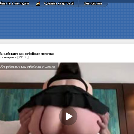
а работают как отбойные молотки
осмотров -
[
29130
]
Оба работают как отбойные молотки