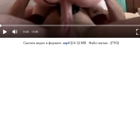
0:00
/ 0:00
Скачать видео в формате
.mp4
[
24.1
]
MB Файл скачан -
[
795
]